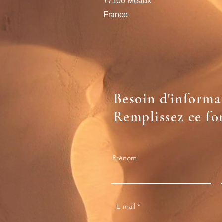
77100 Meaux
France
Besoin d'informa
Remplissez ce fo
Prénom
E-mail