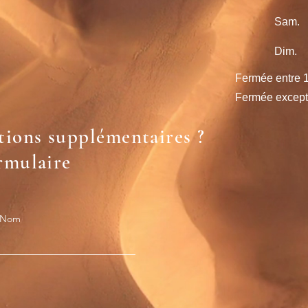
Sam.
​Dim.
Fermée entre 
Fermée excepti
tions supplémentaires ?
rmulaire
Nom